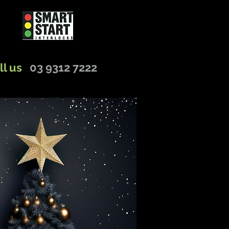
ll us
03 9312 7222